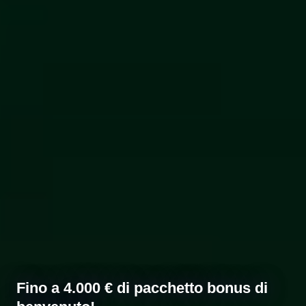
Fino a 4.000 € di pacchetto bonus di