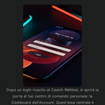
Dopo un login riuscito al Casinò Weltbet, si aprirà la
porta al tuo centro di comando personale: la
Dashboard dell'Account. Quest'area centrale è