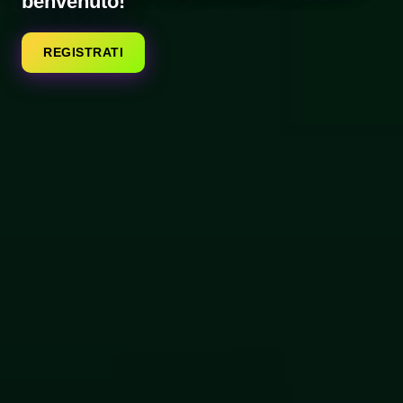
benvenuto!
REGISTRATI