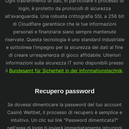
Ogni trasferimento di dati, in particolare il processo di
login, è protetto da protocolli di sicurezza
all'avanguardia. Una robusta crittografia SSL a 256 bit
di Cloudflare garantisce che le tue informazioni
personali e finanziarie siano sempre mantenute
riservate. Questa tecnologia è uno standard industriale
e sottolinea l'impegno per la sicurezza dei dati al fine
di creare un'esperienza di gioco affidabile. Ulteriori
informazioni sulla sicurezza IT sono disponibili presso
il
Bundesamt für Sicherheit in der Informationstechnik
.
Recupero password
Se dovessi dimenticare la password del tuo account
Casinò Weltbet, il processo di recupero è semplice e
intuitivo. Un clic sul link "Password dimenticata?"
nell'area di login ti invierà immediatamente istruzioni