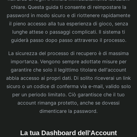
chiare. Questa guida ti consente di reimpostare la
password in modo sicuro e di riottenere rapidamente
il pieno accesso alla tua esperienza di gioco, senza
lunghe attese o passaggi complicati. Il sistema ti
guiderà passo dopo passo attraverso il processo.
La sicurezza del processo di recupero è di massima
importanza. Vengono sempre adottate misure per
garantire che solo il legittimo titolare dell'account
abbia accesso ai propri dati. Di solito riceverai un link
sicuro o un codice di conferma via e-mail, valido solo
per un periodo limitato. Ciò garantisce che il tuo
account rimanga protetto, anche se dovessi
dimenticare la password.
La tua Dashboard dell'Account