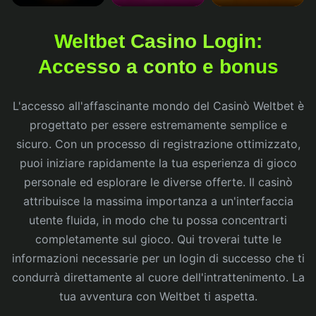
Weltbet Casino Login:
Accesso a conto e bonus
L'accesso all'affascinante mondo del Casinò Weltbet è
progettato per essere estremamente semplice e
sicuro. Con un processo di registrazione ottimizzato,
puoi iniziare rapidamente la tua esperienza di gioco
personale ed esplorare le diverse offerte. Il casinò
attribuisce la massima importanza a un'interfaccia
utente fluida, in modo che tu possa concentrarti
completamente sul gioco. Qui troverai tutte le
informazioni necessarie per un login di successo che ti
condurrà direttamente al cuore dell'intrattenimento. La
tua avventura con Weltbet ti aspetta.