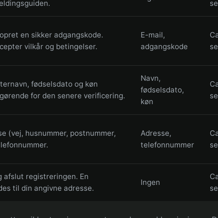
meldingsguiden.
se
 opret en sikker adgangskode.
E-mail,
Ca
pter vilkår og betingelser.
adgangskode
se
Navn,
efternavn, fødselsdato og køn
Ca
fødselsdato,
gørende for den senere verificering.
se
køn
se (vej, husnummer, postnummer,
Adresse,
Ca
telefonnummer.
telefonnummer
se
 afslut registreringen. En
Ca
Ingen
es til din angivne adresse.
se