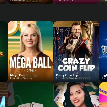
Mega Ball
Crazy Coin Flip
Lig
Evolution Gaming
Evolution Gaming
Evo