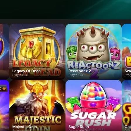
Legacy Of Dead
Reactoonz 2
Swe
Play'n GO
Play'n GO
Prag
Majestic Odin
Sugar Rush
Gat
Spinomenal
Pragmatic Play
Prag