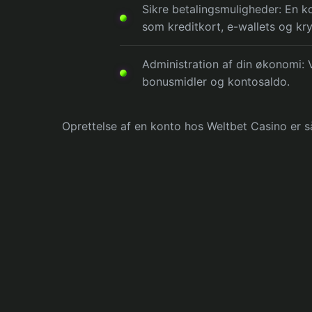
Sikre betalingsmuligheder: En k
som kreditkort, e-wallets og kry
Administration af din økonomi: V
bonusmidler og kontosaldo.
Oprettelse af en konto hos Weltbet Casino er s