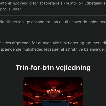
onto er nødvendig for at foretage sikre ind- og udbetalin
ptovalutaer.
ia dit personlige dashboard kan du til enhver tid holde ove
åledes afgørende for at nyde alle funktioner og optimere di
spændende muligheder, ledsaget af attraktive belønninger.
Trin-for-trin vejledning