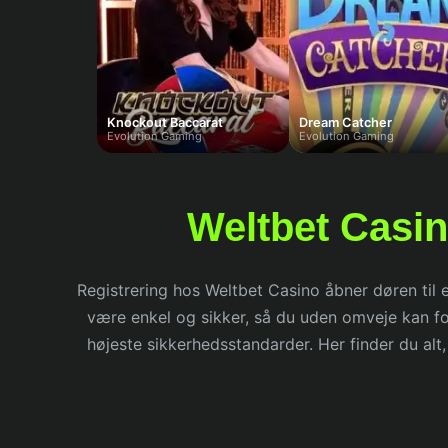
Knockout Baccarat
Dream Catcher
Evolution Gaming
Evolution Gaming
Weltbet Casino
Registrering hos Weltbet Casino åbner døren til 
være enkel og sikker, så du uden omveje kan for
højeste sikkerhedsstandarder. Her finder du alt,