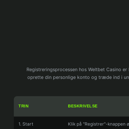
Registreringsprocessen hos Weltbet Casino er br
oprette din personlige konto og træde ind i un
TRIN
BESKRIVELSE
1. Start
Klik på "Registrer"-knappen ø