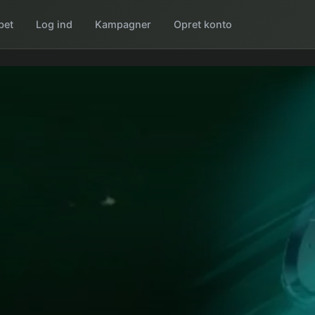
bet
Log ind
Kampagner
Opret konto