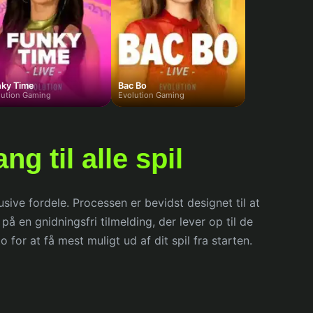
ky Time
Bac Bo
lution Gaming
Evolution Gaming
g til alle spil
ive fordele. Processen er bevidst designet til at
 en gnidningsfri tilmelding, der lever op til de
for at få mest muligt ud af dit spil fra starten.