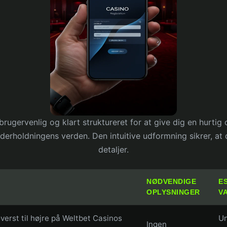
ugervenlig og klart struktureret for at give dig en hurtig og
derholdningens verden. Den intuitive udformning sikrer, at d
detaljer.
NØDVENDIGE
E
OPLYSNINGER
V
verst til højre på Weltbet Casinos
Un
Ingen