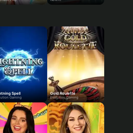
htning Spell
Gold Roulette
lution Gaming
Evolution Gaming